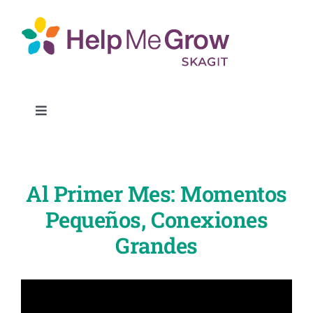
Ir
al
contenido
Alternar
la
Conéctate
navegación
Al Primer Mes: Momentos
Buscar recursos
Pequeños, Conexiones
Grandes
Socios
Sobre nosotros