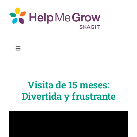
Ir
al
contenido
Alternar
la
Conéctate
navegación
Visita de 15 meses:
Buscar recursos
Divertida y frustrante
Socios
Sobre nosotros