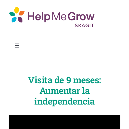
Ir
al
contenido
Alternar
la
Conéctate
navegación
Visita de 9 meses:
Buscar recursos
Aumentar la
independencia
Socios
Sobre nosotros